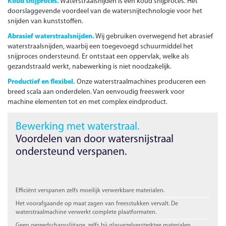
Koud snijproces.
Waterstraalsnijden is een koud snijproces. Het
doorslaggevende voordeel van de watersnijtechnologie voor het
snijden van kunststoffen.
Abrasief waterstraalsnijden.
Wij gebruiken overwegend het abrasief
waterstraalsnijden, waarbij een toegevoegd schuurmiddel het
snijproces ondersteund. Er ontstaat een oppervlak, welke als
gezandstraald werkt, nabewerking is niet noodzakelijk.
Productief en flexibel.
Onze waterstraalmachines produceren een
breed scala aan onderdelen. Van eenvoudig freeswerk voor
machine elementen tot en met complex eindproduct.
Bewerking met waterstraal.
Voordelen van door watersnijstraal
ondersteund verspanen.
Efficiënt verspanen zelfs moeilijk verwerkbare materialen.
Het voorafgaande op maat zagen van freesstukken vervalt. De
waterstraalmachine verwerkt complete plaatformaten.
Geen gereedschapsslijtage, zelfs bij glasvezel­versterktee materialen.